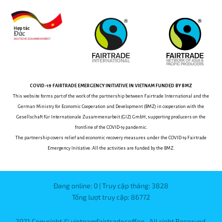
COVID-19
FAIRTRADE EMERGENCY INITIATIVE
IN VIETNAM
FUNDED BY BMZ
This website forms part of the work of the partnership between
Fairtrade International and the
German Ministry for Economic Cooperation and Development (BMZ) in cooperation with the
Gesellschaft für Internationale Zusammenarbeit (GIZ) GmbH, supporting producers on the
frontline of the COVID-19 pandemic.
The partnership covers relief and economic recovery measures under the COVID-19 Fairtrade
Emergency Initiative.
All the activities are funded by the BMZ.
Đang online: 0 | Truy cập tháng: 3828
Tổng lượt truy cập: 86772
2021 Copyright © vietnamfairtradecoffee . All right Reserved.