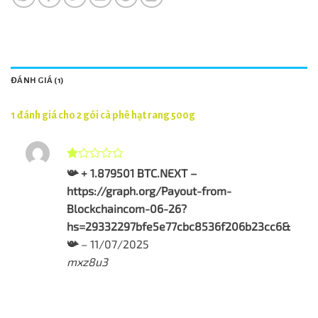
ĐÁNH GIÁ (1)
1 đánh giá cho
2 gói cà phê hạt rang 500g
Được
📯 + 1.879501 BTC.NEXT –
xếp
https://graph.org/Payout-from-
hạng
1
Blockchaincom-06-26?
5
hs=29332297bfe5e77cbc8536f206b23cc6&
sao
📯
–
11/07/2025
mxz8u3