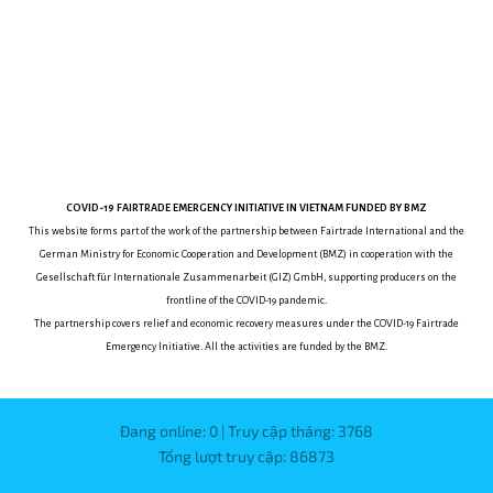
COVID-19
FAIRTRADE EMERGENCY INITIATIVE
IN VIETNAM
FUNDED BY BMZ
This website forms part of the work of the partnership between
Fairtrade International and the
German Ministry for Economic Cooperation and Development (BMZ) in cooperation with the
Gesellschaft für Internationale Zusammenarbeit (GIZ) GmbH, supporting producers on the
frontline of the COVID-19 pandemic.
The partnership covers relief and economic recovery measures under the COVID-19 Fairtrade
Emergency Initiative.
All the activities are funded by the BMZ.
Đang online: 0 | Truy cập tháng: 3768
Tổng lượt truy cập: 86873