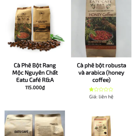
Cà Phê Bột Rang
Cà phê bột robusta
Mộc Nguyên Chất
và arabica (honey
Eatu Café R&A
coffee)
115.000
₫
Giá: liên hệ
Được
xếp
hạng
1.00
5
sao