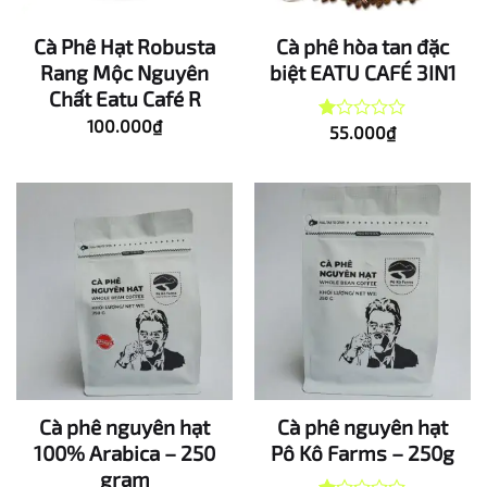
Cà Phê Hạt Robusta
Cà phê hòa tan đặc
Rang Mộc Nguyên
biệt EATU CAFÉ 3IN1
Chất Eatu Café R
100.000
₫
55.000
₫
Được
xếp
hạng
1.00
5
sao
Cà phê nguyên hạt
Cà phê nguyên hạt
100% Arabica – 250
Pô Kô Farms – 250g
gram