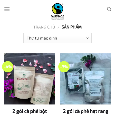
Skip
to
content
TRANG CHỦ
/
SẢN PHẨM
-4%
-3%
2 gói cà phê bột
2 gói cà phê hạt rang