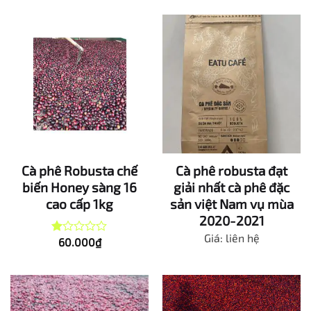
hạng
5
1.00
sao
5
sao
Cà phê Robusta chế
Cà phê robusta đạt
biến Honey sàng 16
giải nhất cà phê đặc
cao cấp 1kg
sản việt Nam vụ mùa
2020-2021
Giá: liên hệ
60.000
₫
Được
xếp
hạng
1.00
5
sao