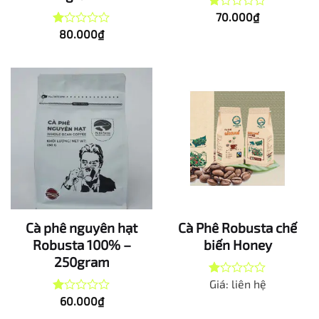
70.000
₫
Được
xếp
80.000
₫
Được
hạng
xếp
1.00
hạng
5
1.00
sao
5
sao
Cà phê nguyên hạt
Cà Phê Robusta chế
Robusta 100% –
biến Honey
250gram
Giá: liên hệ
Được
xếp
60.000
₫
Được
hạng
xếp
1.00