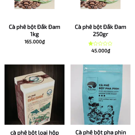
Cà phê bột Đắk Đam
Cà phê bột Đắk Đam
1kg
250gr
165.000
₫
45.000
₫
Được
xếp
hạng
1.00
5
sao
Cà phê bột pha phin
cà phê bột loại hộp