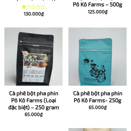
Pô Kô Farms – 500g
125.000
₫
130.000
₫
Được
xếp
hạng
1.00
5
sao
Cà phê bột pha phin
Cà phê bột pha phin
Pô Kô Farms (Loại
Pô Kô Farms- 250g
đặc biệt) – 250 gram
65.000
₫
65.000
₫