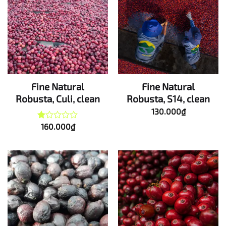
Fine Natural
Fine Natural
Robusta, Culi, clean
Robusta, S14, clean
130.000
₫
160.000
₫
Được
xếp
hạng
1.00
5
sao