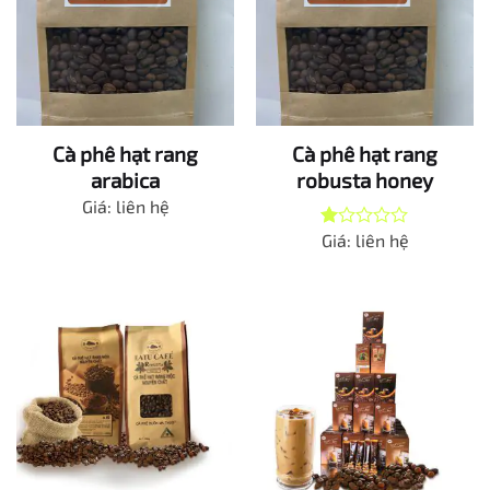
Cà phê hạt rang
Cà phê hạt rang
arabica
robusta honey
Giá: liên hệ
Giá: liên hệ
Được
xếp
hạng
1.00
5
sao