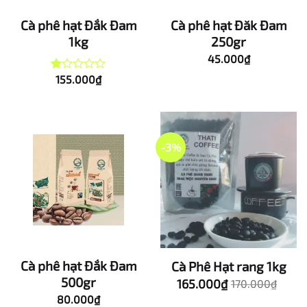
Cà phê hạt Đắk Đam
Cà phê hạt Đăk Đam
1kg
250gr
45.000
₫
155.000
₫
Được
xếp
hạng
1.00
5
sao
-3%
Cà phê hạt Đắk Đam
Cà Phê Hạt rang 1kg
500gr
165.000
₫
Giá
Giá
170.000
₫
gốc
hiện
80.000
₫
là:
tại