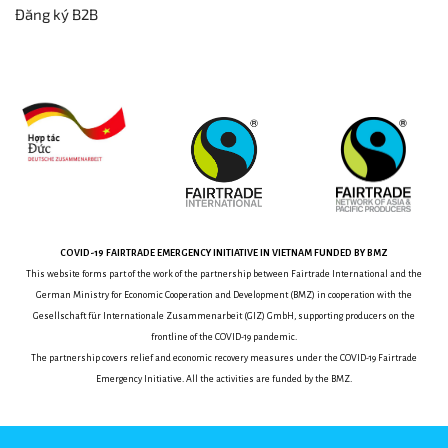
Đăng ký B2B
COVID-19
FAIRTRADE EMERGENCY INITIATIVE
IN VIETNAM
FUNDED BY BMZ
This website forms part of the work of the partnership between
Fairtrade International and the
German Ministry for Economic Cooperation and Development (BMZ) in cooperation with the
Gesellschaft für Internationale Zusammenarbeit (GIZ) GmbH, supporting producers on the
frontline of the COVID-19 pandemic.
The partnership covers relief and economic recovery measures under the COVID-19 Fairtrade
Emergency Initiative.
All the activities are funded by the BMZ.