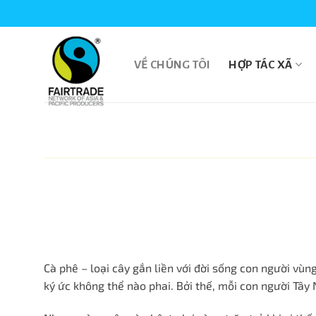
Skip
ào mừng quý khách đến với Viêt Nam Fairtrade Coffee
Chào mừng quý khá
to
content
VỀ CHÚNG TÔI
HỢP TÁC XÃ
Cà phê – loại cây gắn liền với đời sống con người v
ký ức không thể nào phai. Bởi thế, mỗi con người Tây