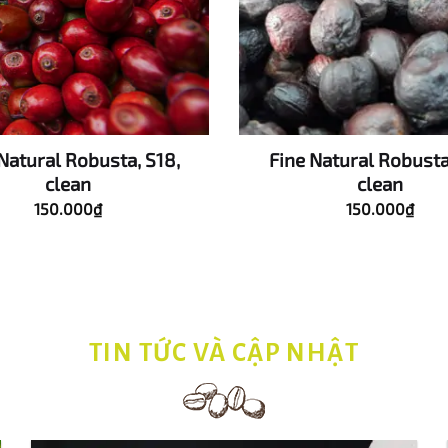
Natural Robusta, S18,
Fine Natural Robusta
clean
clean
150.000
₫
150.000
₫
TIN TỨC VÀ CẬP NHẬT