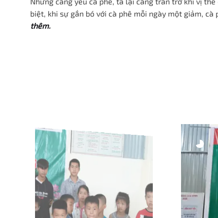
Nhưng càng yêu cà phê, ta lại càng trăn trở khi vị th
biệt, khi sự gắn bó với cà phê mỗi ngày một giảm, c
thêm.