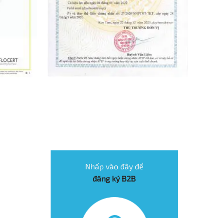
Nhấp vào đây để
đăng ký B2B