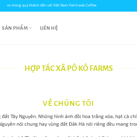
ch đến với Viêt Nam Fairtrade Coffee
SẢN PHẨM
LIÊN HỆ
HỢP TÁC XÃ PÔ KÔ FARMS
VỀ CHÚNG TÔI
ùng đất Tây Nguyên. Những hình ảnh đồi hoa trắng xóa, hạt cà 
 Nguyên nói chung hay vùng đất Đăk Hà nói riêng đều mang tro