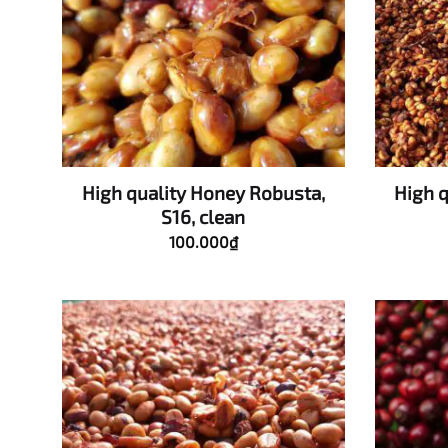
High quality Honey Robusta,
High 
S16, clean
100.000
₫