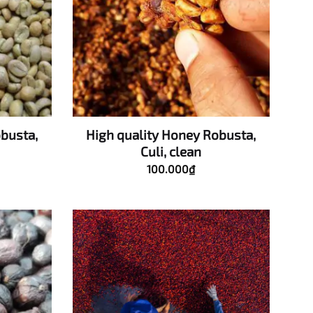
busta,
High quality Honey Robusta,
Culi, clean
100.000
₫