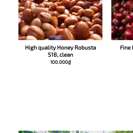
High quality Honey Robusta
Fine 
S18, clean
100.000
₫