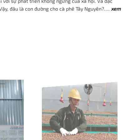
i với sự phát triển không ngừng của xã hội. Và đặc
 Vậy, đâu là con đường cho cà phê Tây Nguyên
?….
xem