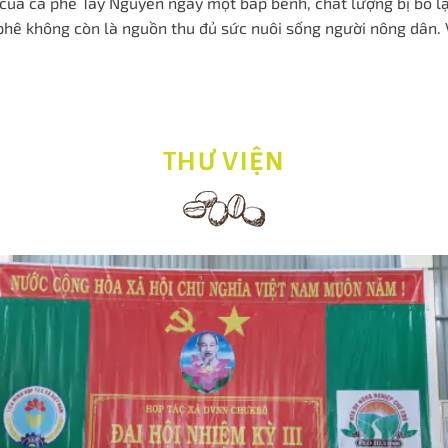
ế của cà phê Tây Nguyên ngày một bấp bênh, chất lượng bị bỏ lạ
à phê không còn là nguồn thu đủ sức nuôi sống người nông dân.
THƯ VIỆN