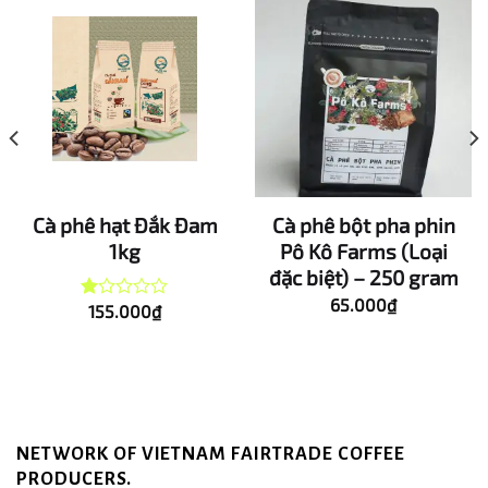
Cà phê hạt Đắk Đam
Cà phê bột pha phin
1kg
Pô Kô Farms (Loại
đặc biệt) – 250 gram
65.000
₫
155.000
₫
Được
xếp
hạng
1.00
5
sao
NETWORK OF VIETNAM FAIRTRADE COFFEE
PRODUCERS.