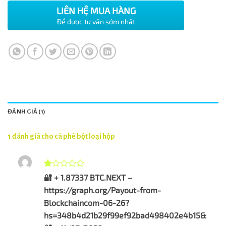
5
dựa
LIÊN HỆ MUA HÀNG
trên
Để được tư vấn sớm nhất
đánh
giá
ĐÁNH GIÁ (1)
1 đánh giá cho
cà phê bột loại hộp
Được
🔐 + 1.87337 BTC.NEXT –
xếp
https://graph.org/Payout-from-
hạng
1
Blockchaincom-06-26?
5
hs=348b4d21b29f99ef92bad498402e4b15&
sao