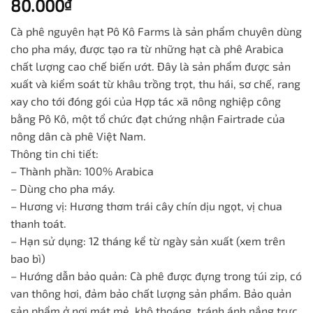
1.00
1
80.000
₫
trên
5
Cà phê nguyên hạt Pô Kô Farms là sản phẩm chuyên dùng
dựa
trên
cho pha máy, được tạo ra từ những hạt cà phê Arabica
đánh
chất lượng cao chế biến ướt. Đây là sản phẩm được sản
giá
xuất và kiểm soát từ khâu trồng trọt, thu hái, sơ chế, rang
xay cho tới đóng gói của Hợp tác xã nông nghiệp công
bằng Pô Kô, một tổ chức đạt chứng nhận Fairtrade của
nông dân cà phê Việt Nam.
Thông tin chi tiết:
– Thành phần: 100% Arabica
– Dùng cho pha máy.
– Hương vị: Hương thơm trái cây chín dịu ngọt, vị chua
thanh toát.
– Hạn sử dụng: 12 tháng kể từ ngày sản xuất (xem trên
bao bì)
– Hướng dẫn bảo quản: Cà phê được đựng trong túi zip, có
van thông hơi, đảm bảo chất lượng sản phẩm. Bảo quản
sản phẩm ở nơi mát mẻ, khô thoáng, tránh ánh nắng trực