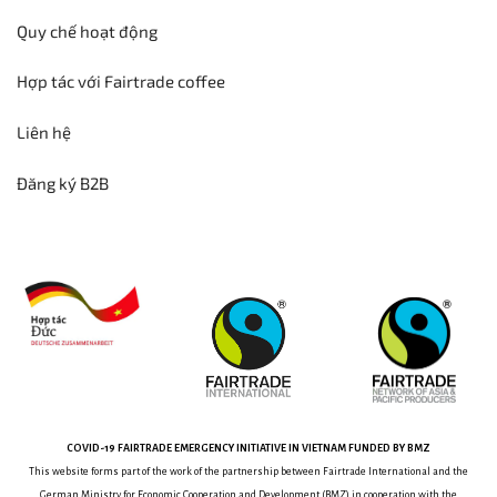
Quy chế hoạt động
Hợp tác với Fairtrade coffee
Liên hệ
Đăng ký B2B
COVID-19
FAIRTRADE EMERGENCY INITIATIVE
IN VIETNAM
FUNDED BY BMZ
This website forms part of the work of the partnership between
Fairtrade International and the
German Ministry for Economic Cooperation and Development (BMZ) in cooperation with the