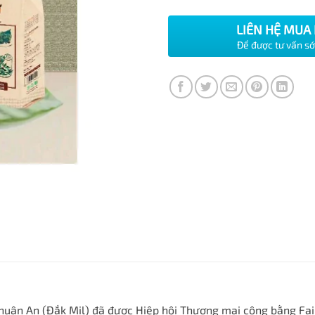
LIÊN HỆ MUA
Để được tư vấn s
uận An (Ðắk Mil) đã được Hiệp hội Thương mại công bằng Fairt