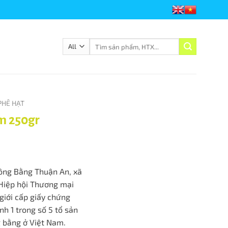
rade Coffee
Chào mừng quý khách đến với Viêt Nam Fairtrade Coffee
Tìm
kiếm:
PHÊ HẠT
m 250gr
ông Bằng Thuận An, xã
Hiệp hội Thương mại
giới cấp giấy chứng
nh 1 trong số 5 tổ sản
 bằng ở Việt Nam.