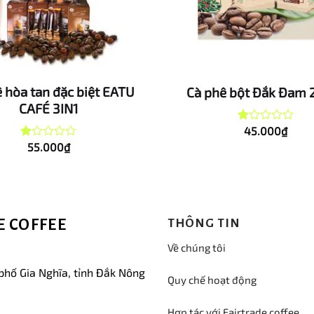
 hòa tan đặc biệt EATU
Cà phê bột Đắk Đam 
CAFÉ 3IN1
45.000
₫
Được
xếp
55.000
₫
Được
hạng
xếp
1.00
hạng
5
1.00
sao
5
sao
 COFFEE
THÔNG TIN
Về chúng tôi
phố Gia Nghĩa, tỉnh Đắk Nông
Quy chế hoạt động
Hợp tác với Fairtrade coffee