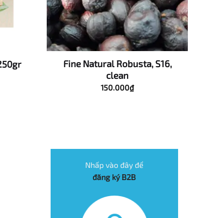
Fine Natural Robusta, S16,
250gr
clean
150.000
₫
Nhấp vào đây để
đăng ký B2B