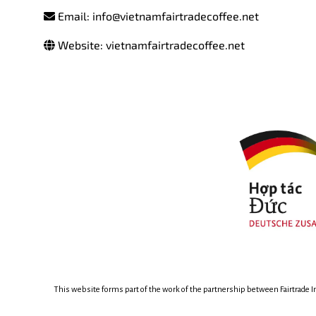
Email: info@vietnamfairtradecoffee.net
Website: vietnamfairtradecoffee.net
This website forms part of the work of the partnership between
Fairtrade 