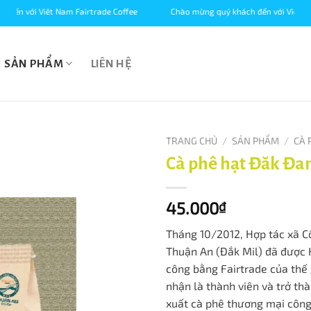
i Viêt Nam Fairtrade Coffee
Chào mừng quý khách đến với Viêt Nam Fairt
SẢN PHẨM
LIÊN HỆ
TRANG CHỦ
/
SẢN PHẨM
/
CÀ 
Cà phê hạt Đăk Đa
45.000
₫
Tháng 10/2012, Hợp tác xã C
Thuận An (Ðắk Mil) đã được 
công bằng Fairtrade của thế 
nhận là thành viên và trở thà
xuất cà phê thương mại công