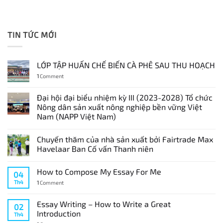
TIN TỨC MỚI
LỚP TẬP HUẤN CHẾ BIẾN CÀ PHÊ SAU THU HOẠCH
1
Comment
Đại hội đại biểu nhiệm kỳ III (2023-2028) Tổ chức
Nông dân sản xuất nông nghiệp bền vững Việt
Nam (NAPP Việt Nam)
Chuyến thăm của nhà sản xuất bởi Fairtrade Max
Havelaar Ban Cố vấn Thanh niên
How to Compose My Essay For Me
04
Th4
1
Comment
Essay Writing – How to Write a Great
02
Introduction
Th4