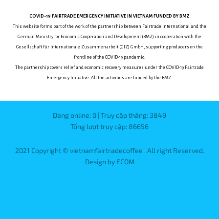
COVID-19
FAIRTRADE EMERGENCY INITIATIVE
IN VIETNAM
FUNDED BY BMZ
This website forms part of the work of the partnership between
Fairtrade International and the
German Ministry for Economic Cooperation and Development (BMZ) in cooperation with the
Gesellschaft für Internationale Zusammenarbeit (GIZ) GmbH, supporting producers on the
frontline of the COVID-19 pandemic.
The partnership covers relief and economic recovery measures under the COVID-19 Fairtrade
Emergency Initiative.
All the activities are funded by the BMZ.
Đang online: 0 | Truy cập tháng: 3849
Tổng lượt truy cập: 86656
2021 Copyright © vietnamfairtradecoffee . All right Reserved.
Design by ECOM