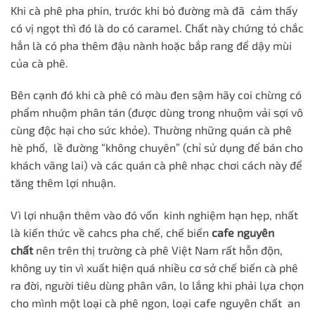
Khi cà phê pha phin, trước khi bỏ đường mà đã cảm thấy
có vị ngọt thì đó là do có caramel. Chất này chứng tỏ chắc
hẳn là có pha thêm đậu nành hoặc bắp rang để dậy mùi
của cà phê.
Bên cạnh đó khi cà phê có màu đen sậm hãy coi chừng có
phẩm nhuộm phân tán (được dùng trong nhuộm vải sợi vô
cùng độc hại cho sức khỏe). Thường những quán cà phê
hè phố, lề đường “không chuyên” (chỉ sử dụng để bán cho
khách vãng lai) và các quán cà phê nhạc chơi cách này để
tăng thêm lợi nhuận.
Vì lợi nhuận thêm vào đó vốn kinh nghiệm hạn hẹp, nhất
là kiến thức về cahcs pha chế, chế biến
cafe nguyên
chất
nên trên thị trường cà phê Việt Nam rất hỗn độn,
không uy tin vì xuất hiện quá nhiều cơ sở chế biến cà phê
ra đời, người tiêu dùng phân vân, lo lắng khi phải lựa chọn
cho mình một loại cà phê ngon, loại cafe nguyên chất an