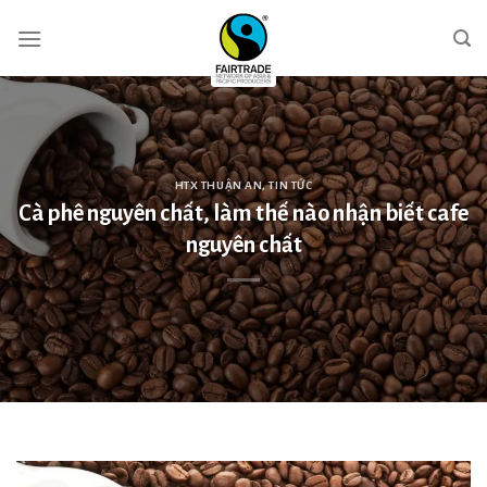
Skip
to
content
HTX THUẬN AN
,
TIN TỨC
Cà phê nguyên chất, làm thế nào nhận biết cafe
nguyên chất