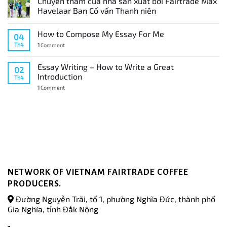
Chuyến thăm của nhà sản xuất bởi Fairtrade Max
Havelaar Ban Cố vấn Thanh niên
How to Compose My Essay For Me
04
Th4
1
Comment
Essay Writing – How to Write a Great
02
Introduction
Th4
1
Comment
NETWORK OF VIETNAM FAIRTRADE COFFEE
PRODUCERS.
Đường Nguyễn Trãi, tổ 1, phường Nghĩa Đức, thành phố
Gia Nghĩa, tỉnh Đắk Nông