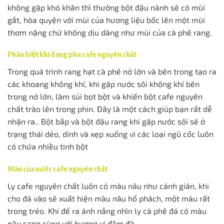
không gặp khó khăn thì thường bột đậu nành sẽ có mùi
gắt, hòa quyện với mùi của hương liệu bốc lên một mùi
thơm nặng chứ không dịu dàng như mùi của cà phê rang.
Phân biệt khi đang pha cafe nguyên chất
Trong quá trình rang hạt cà phê nở lớn và bên trong tạo ra
các khoang không khí, khi gặp nước sôi không khí bên
trong nở lớn, làm sủi bọt bột và khiến bột cafe nguyên
chất trào lên trong phin. Đây là một cách giúp bạn rất dễ
nhận ra.. Bột bắp và bột đậu rang khi gặp nước sôi sẽ ở
trạng thái dẻo, dính và xẹp xuống vì các loại ngũ cốc luôn
có chứa nhiều tinh bột
Màu của nước cafe nguyên chất
Ly cafe nguyên chất luôn có màu nâu như cánh gián, khi
cho đá vào sẽ xuất hiện màu nâu hổ phách, một màu rất
trong trẻo. Khi để ra ánh nắng nhìn ly cà phê đá có màu
nâu sang cùng với hương vị đậm đà.