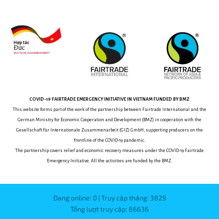
COVID-19
FAIRTRADE EMERGENCY INITIATIVE
IN VIETNAM
FUNDED BY BMZ
This website forms part of the work of the partnership between
Fairtrade International and the
German Ministry for Economic Cooperation and Development (BMZ) in cooperation with the
Gesellschaft für Internationale Zusammenarbeit (GIZ) GmbH, supporting producers on the
frontline of the COVID-19 pandemic.
The partnership covers relief and economic recovery measures under the COVID-19 Fairtrade
Emergency Initiative.
All the activities are funded by the BMZ.
Đang online: 0 | Truy cập tháng: 3829
Tổng lượt truy cập: 86636