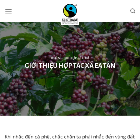
Skip
to
content
THÔNG TIN HỢP TÁC XÃ
GIỚI THIỆU HỢP TÁC XÃ EA TÂN
Khi nhắc đến cà phê, chắc chắn ta phải nhắc đến vùng đất