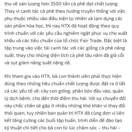
thu về sản lượng hơn 3500 tấn cà phê đạt chất lượng.
Thay vì canh tác cà phê theo hướng truyền thống với việc
phụ thuộc nhiều vào điều kiện tự nhiên và lạm dụng các
sản phẩm hóa học, thì nay HTX đã hoạt động theo quy
trình chuẩn với các yêu cầu nghiêm ngặt phục vụ cho xuất
khẩu và các tiêu chuẩn của tổ chức Fair Trade. Đặc biệt là
tập trung vào việc tái canh tác với các giống cà phê năng
suất, thay cho những diện tích cà phê lâu năm đã già cỗi
và sụt giảm năng suất nặng nề.
Khi tham gia vào HTX, bà con thành viên phải thực hiện
đúng theo những tiêu chuẩn chất lượng được đặt ra ở tất
cả các yếu tố về: cây con giống, phân bón đầu vào, quản
lý dịch bệnh, cho đến thời điểm thu hái. Với sự chuyển đổi
này chắc chắn sẽ gặp ít nhiều những khó khăn vì thay đổi
thói quen, tuy nhiên ban quản trị HTX đã cùng đơn vị liên
kết tăng cường các buổi tập huấn, trình diễn để đào tạo
kỹ thuật chi tiết cho bà con từ lúc chăm sóc – thu hái –