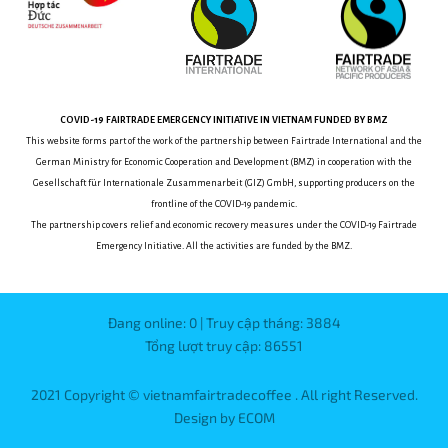
COVID-19
FAIRTRADE EMERGENCY INITIATIVE
IN VIETNAM
FUNDED BY BMZ
This website forms part of the work of the partnership between
Fairtrade International and the
German Ministry for Economic Cooperation and Development (BMZ) in cooperation with the
Gesellschaft für Internationale Zusammenarbeit (GIZ) GmbH, supporting producers on the
frontline of the COVID-19 pandemic.
The partnership covers relief and economic recovery measures under the COVID-19 Fairtrade
Emergency Initiative.
All the activities are funded by the BMZ.
Đang online: 0 | Truy cập tháng: 3884
Tổng lượt truy cập: 86551
2021 Copyright © vietnamfairtradecoffee . All right Reserved.
Design by ECOM