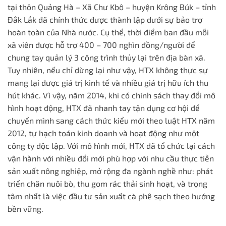
tại thôn Quảng Hà – Xã Chư Kbô – huyện Krông Búk – tỉnh
Đắk Lắk đã chính thức được thành lập dưới sự bảo trợ
hoàn toàn của Nhà nước. Cụ thể, thời điểm ban đầu mỗi
xã viên được hỗ trợ 400 – 700 nghìn đồng/người để
chung tay quản lý 3 công trình thủy lại trên địa bàn xã.
Tuy nhiên, nếu chỉ dừng lại như vậy, HTX không thực sự
mang lại được giá trị kinh tế và nhiều giá trị hữu ích thu
hút khác. Vì vậy, năm 2014, khi có chính sách thay đổi mô
hình hoạt động, HTX đã nhanh tay tận dụng cơ hội để
chuyển mình sang cách thức kiểu mới theo luật HTX năm
2012, tự hạch toán kinh doanh và hoạt động như một
công ty độc lập. Với mô hình mới, HTX đã tổ chức lại cách
vận hành với nhiều đổi mới phù hợp với nhu cầu thực tiễn
sản xuất nông nghiệp, mở rộng đa ngành nghề như: phát
triển chăn nuôi bò, thu gom rác thải sinh hoạt, và trọng
tâm nhất là việc đầu tư sản xuất cà phê sạch theo hướng
bền vững.