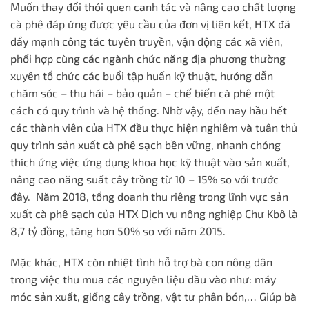
Muốn thay đổi thói quen canh tác và nâng cao chất lượng
cà phê đáp ứng được yêu cầu của đơn vị liên kết, HTX đã
đẩy mạnh công tác tuyên truyền, vận động các xã viên,
phối hợp cùng các ngành chức năng địa phương thường
xuyên tổ chức các buổi tập huấn kỹ thuật, hướng dẫn
chăm sóc – thu hái – bảo quản – chế biến cà phê một
cách có quy trình và hệ thống. Nhờ vậy, đến nay hầu hết
các thành viên của HTX đều thực hiện nghiêm và tuân thủ
quy trình sản xuất cà phê sạch bền vững, nhanh chóng
thích ứng việc ứng dụng khoa học kỹ thuật vào sản xuất,
nâng cao năng suất cây trồng từ 10 – 15% so với trước
đây.
Năm 2018, tổng doanh thu riêng trong lĩnh vực sản
xuất cà phê sạch của HTX Dịch vụ nông nghiệp Chư Kbô là
8,7 tỷ đồng, tăng hơn 50% so với năm 2015.
Mặc khác, HTX còn nhiệt tình hỗ trợ bà con nông dân
trong việc thu mua các nguyên liệu đầu vào như: máy
móc sản xuất, giống cây trồng, vật tư phân bón,… Giúp bà