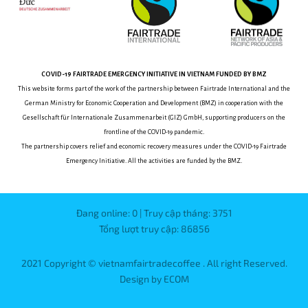
COVID-19
FAIRTRADE EMERGENCY INITIATIVE
IN VIETNAM
FUNDED BY BMZ
This website forms part of the work of the partnership between
Fairtrade International and the
German Ministry for Economic Cooperation and Development (BMZ) in cooperation with the
Gesellschaft für Internationale Zusammenarbeit (GIZ) GmbH, supporting producers on the
frontline of the COVID-19 pandemic.
The partnership covers relief and economic recovery measures under the COVID-19 Fairtrade
Emergency Initiative.
All the activities are funded by the BMZ.
Đang online: 0 | Truy cập tháng: 3751
Tổng lượt truy cập: 86856
2021 Copyright © vietnamfairtradecoffee . All right Reserved.
Design by ECOM