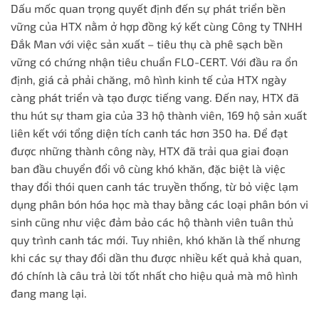
Dấu mốc quan trọng quyết định đến sự phát triển bền
vững của HTX nằm ở hợp đồng ký kết cùng Công ty TNHH
Đắk Man với việc sản xuất – tiêu thụ cà phê sạch bền
vững có chứng nhận tiêu chuẩn FLO-CERT. Với đầu ra ổn
định, giá cả phải chăng, mô hình kinh tế của HTX ngày
càng phát triển và tạo được tiếng vang. Đến nay, HTX đã
thu hút sự tham gia của 33 hộ thành viên, 169 hộ sản xuất
liên kết với tổng diện tích canh tác hơn 350 ha. Để đạt
được những thành công này, HTX đã trải qua giai đoạn
ban đầu chuyển đổi vô cùng khó khăn, đặc biệt là việc
thay đổi thói quen canh tác truyền thống, từ bỏ việc lạm
dụng phân bón hóa học mà thay bằng các loại phân bón vi
sinh cũng như việc đảm bảo các hộ thành viên tuân thủ
quy trình canh tác mới. Tuy nhiên, khó khăn là thế nhưng
khi các sự thay đổi dần thu được nhiều kết quả khả quan,
đó chính là câu trả lời tốt nhất cho hiệu quả mà mô hình
đang mang lại.