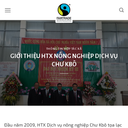
Skip
to
content
THÔNG TIN HỢP TÁC XÃ
GIỚI THIỆU HTX NÔNG NGHIỆP DỊCH VỤ
CHƯ KBÔ
Đầu năm 2009, HTX Dịch vụ nông nghiệp Chư Kbô tọa lạc